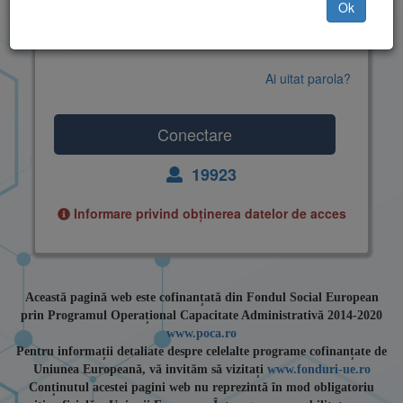
Ok
Ai uitat parola?
19923
Informare privind obținerea datelor de acces
Această pagină web este cofinanțată din Fondul Social European
prin Programul Operațional Capacitate Administrativă 2014-2020
www.poca.ro
Pentru informații detaliate despre celelalte programe cofinanțate de
Uniunea Europeană, vă invităm să vizitați
www.fonduri-ue.ro
Conținutul acestei pagini web nu reprezintă în mod obligatoriu