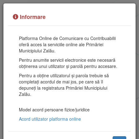
Informare
Platforma Online de Comunicare cu Contribuabilii
oferă acces la serviciile online ale Primăriei
Municipiului Zalău.
Pentru anumite servicii electronice este necesară
obținerea unui utilizator și parolă pentru accesare.
Pentru a obține utilizatorul și parola trebuie să
Portal servicii publice electronice
completați acordul de mai jos, pe care să îl
depuneți la registratura Primăriei Municipiului
Zalău.
Model acord persoane fizice/juridice
Utilizator
Cnp/Cui
Fără autentificare
Acord utilizator platforma online